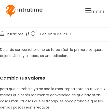
Dejar de ser workaholic: Pasito
menu
a Pasito
Autor
Publicación
Intratime
10 de abril de 2018
de
de
la
la
entrada:
entrada:
Dejar de ser workaholic no es tarea fácil, lo primero es querer
dejarlo. Al fin y al cabo, es una adicción.
Cambia tus valores
para que el trabajo ya no sea lo más importante en tu vida. A
menos que estés realmente convencido de que hay otras
cosas más valiosas que el trabajo, es poco probable que los
demás pasos sean efectivos.