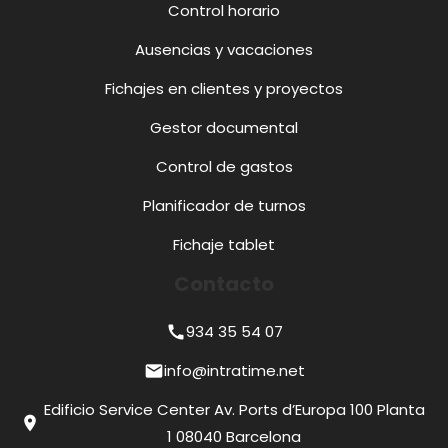
Control horario
Ausencias y vacaciones
Fichajes en clientes y proyectos
Gestor documental
Control de gastos
Planificador de turnos
Fichaje tablet
Contacto
934 35 54 07
call
info@intratime.net
mail
Edificio Service Center Av. Ports d’Europa 100 Planta
location_on
1 08040 Barcelona