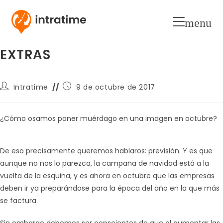
ESTA NAVIDAD CONTRATO A
menu
TIEMPO PARCIAL VS HORAS
EXTRAS
Autor
Publicación
Intratime
9 de octubre de 2017
de
de
la
la
entrada:
entrada:
¿Cómo osamos poner muérdago en una imagen en octubre?
De eso precisamente queremos hablaros: previsión. Y es que
aunque no nos lo parezca, la campaña de navidad está a la
vuelta de la esquina, y es ahora en octubre que las empresas
deben ir ya preparándose para la época del año en la que más
se factura.