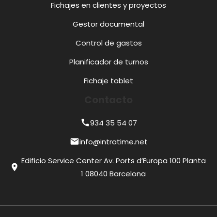
Fichajes en clientes y proyectos
Gestor documental
Control de gastos
Planificador de turnos
Fichaje tablet
Contacto
934 35 54 07
call
info@intratime.net
mail
Edificio Service Center Av. Ports d’Europa 100 Planta
location_on
1 08040 Barcelona