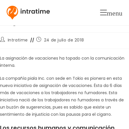
Nuevas iniciativas para la
menu
asignación de vacaciones
Autor
Publicación
Intratime
24 de julio de 2018
de
de
la
la
entrada:
entrada:
La asignación de vacaciones ha topado con la comunicación
interna.
La compañía piala Inc. con sede en Tokio es pionera en esta
nueva iniciativa de asignación de vacaciones. Ésta da 6 días
más de vacaciones a los trabajadores no fumadores. Esta
iniciativa nació de los trabajadores no fumadores a través de
un buzón de sugerencias, pues es sabido que existe un
sentimiento de injusticia con las pausas para el cigarro.
Los recursos humanos y comunicación