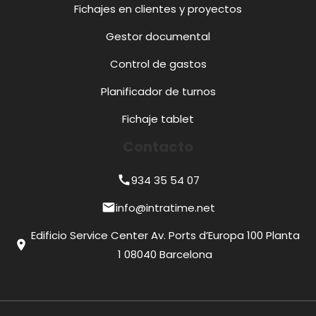
Fichajes en clientes y proyectos
Gestor documental
Control de gastos
Planificador de turnos
Fichaje tablet
Contacto
934 35 54 07
call
info@intratime.net
mail
Edificio Service Center Av. Ports d’Europa 100 Planta
location_on
1 08040 Barcelona