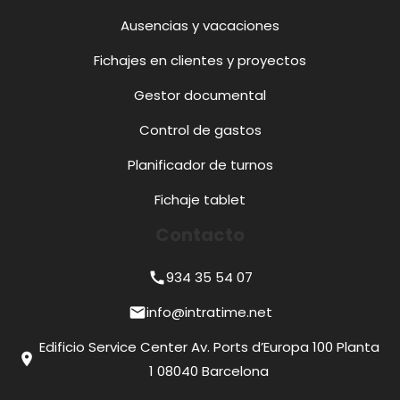
Ausencias y vacaciones
Fichajes en clientes y proyectos
Gestor documental
Control de gastos
Planificador de turnos
Fichaje tablet
Contacto
934 35 54 07
call
info@intratime.net
mail
Edificio Service Center Av. Ports d’Europa 100 Planta
location_on
1 08040 Barcelona