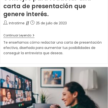
carta de presentación que
genere interés.
Autor
Publicación
Intratime
25 de julio de 2023
de
de
la
la
Consejos
Continuar Leyendo
entrada:
entrada:
Para
Te enseñamos cómo redactar una carta de presentación
Redactar
Una
efectiva, diseñada para aumentar tus posibilidades de
Carta
conseguir la entrevista que deseas.
De
Presentación
Que
Genere
Interés.