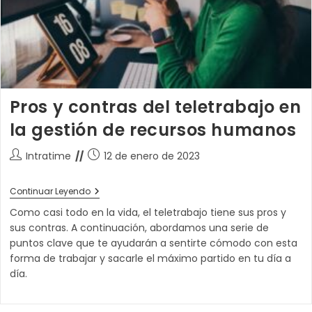
Pros y contras del teletrabajo en
la gestión de recursos humanos
Autor
Publicación
Intratime
12 de enero de 2023
de
de
la
la
Pros
Continuar Leyendo
entrada:
entrada:
Y
Como casi todo en la vida, el teletrabajo tiene sus pros y
Contras
Del
sus contras. A continuación, abordamos una serie de
Teletrabajo
puntos clave que te ayudarán a sentirte cómodo con esta
En
forma de trabajar y sacarle el máximo partido en tu día a
La
Gestión
día.
De
Recursos
Humanos