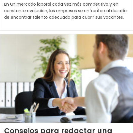
Título
En un mercado laboral cada vez más competitivo y en
No
Es
constante evolución, las empresas se enfrentan al desafío
Tan
de encontrar talento adecuado para cubrir sus vacantes.
Importante:
Por
Qué
Las
Empresas
Deben
Centrarse
En
Competencias
Consejos para redactar una