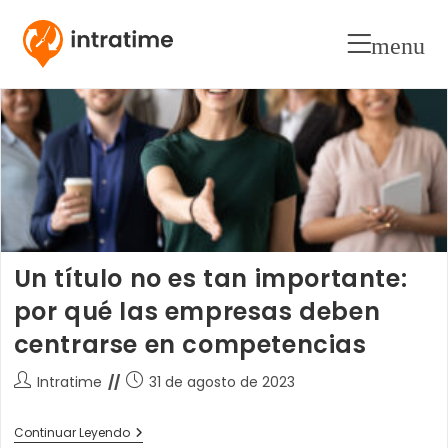
menu
Un título no es tan importante:
por qué las empresas deben
centrarse en competencias
Autor
Publicación
Intratime
31 de agosto de 2023
de
de
la
la
Un
Continuar Leyendo
entrada:
entrada: