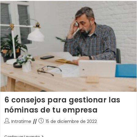
6 consejos para gestionar las
nóminas de tu empresa
Autor
Publicación
Intratime
15 de diciembre de 2022
de
de
la
la
6
Continuar Leyendo