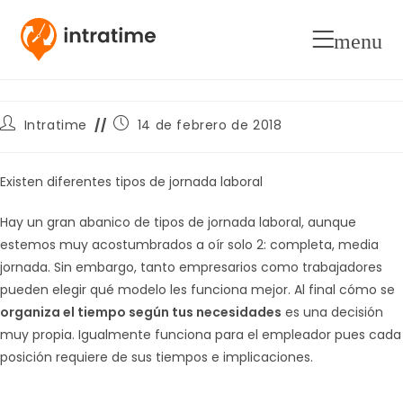
Tipos de jornada laboral segun
menu
su horario
Autor
Publicación
Intratime
14 de febrero de 2018
de
de
la
la
entrada:
entrada:
Existen diferentes tipos de jornada laboral
Hay un gran abanico de tipos de jornada laboral, aunque
estemos muy acostumbrados a oír solo 2: completa, media
jornada. Sin embargo, tanto empresarios como trabajadores
pueden elegir qué modelo les funciona mejor. Al final cómo se
organiza el tiempo según tus necesidades
es una decisión
muy propia. Igualmente funciona para el empleador pues cada
posición requiere de sus tiempos e implicaciones.