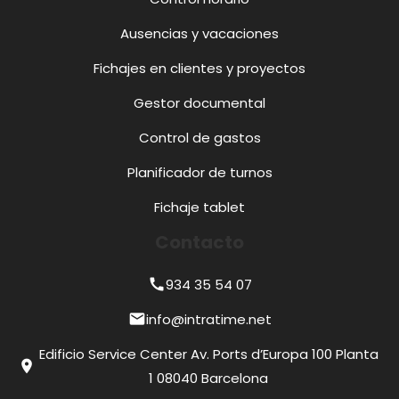
Ausencias y vacaciones
Fichajes en clientes y proyectos
Gestor documental
Control de gastos
Planificador de turnos
Fichaje tablet
Contacto
934 35 54 07
call
info@intratime.net
mail
Edificio Service Center Av. Ports d’Europa 100 Planta
location_on
1 08040 Barcelona