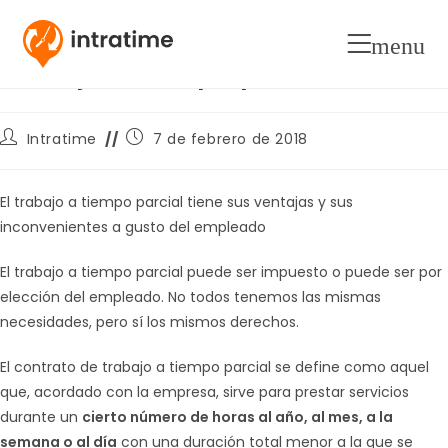
Ventajas y desventajas del
menu
trabajo a tiempo parcial
Autor
Publicación
Intratime
7 de febrero de 2018
de
de
la
la
entrada:
entrada:
El trabajo a tiempo parcial tiene sus ventajas y sus
inconvenientes a gusto del empleado
El trabajo a tiempo parcial puede ser impuesto o puede ser por
elección del empleado. No todos tenemos las mismas
necesidades, pero sí los mismos derechos.
El contrato de trabajo a tiempo parcial se define como aquel
que, acordado con la empresa, sirve para prestar servicios
durante un
cierto número de horas al año, al mes, a la
semana o al día
con una duración total menor a la que se